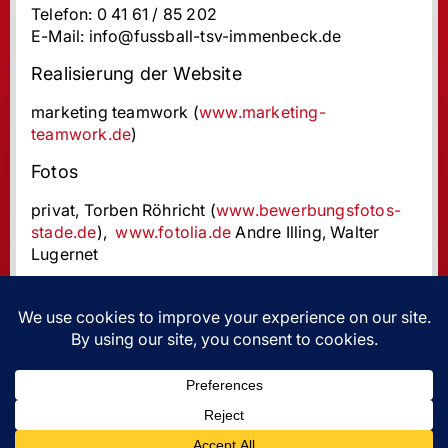
Telefon: 0 41 61 / 85 202
E-Mail: info@fussball-tsv-immenbeck.de
Realisierung der Website
marketing teamwork (
www.marketing-
teamwork.de
)
Fotos
privat, Torben Röhricht (
www.bewerbungsfotos-
stade.de
),
www.fotolia.de
Andre Illing, Walter
Lugernet
PREMIUM SPONSOREN